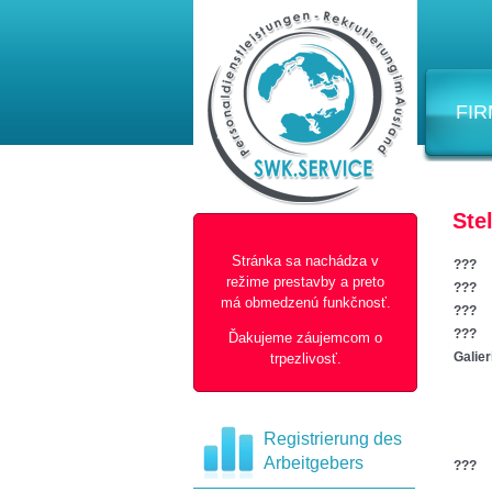
FI
Ste
Stránka sa nachádza v
???
režime prestavby a preto
???
má obmedzenú funkčnosť.
???
???
Ďakujeme záujemcom o
Galier
trpezlivosť.
Registrierung des
Arbeitgebers
???