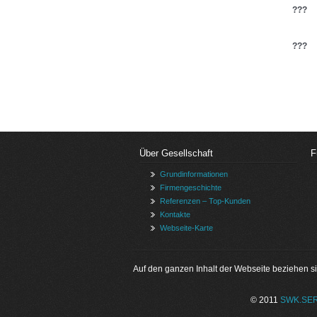
???
???
Über Gesellschaft
F
Grundinformationen
Firmengeschichte
Referenzen – Top-Kunden
Kontakte
Webseite-Karte
Auf den ganzen Inhalt der Webseite beziehen sic
© 2011
SWK.SE