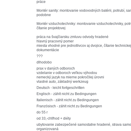
práce
Montér sanity: montovanie vodovodných batérii, potrubí, san
podobne
Montér vzduchotechniky: montovanie vzduchotechniky, potr
čítanie projektovej
práca na švajčiarsku zmluvu odvody hradené
hlavný pracovný pomer
miesta vhodné pre jednotlivcov aj dvojice, čítanie technicke
dokumentácie
???
dlhodobo
prax v daných odboroch
vzdelanie v odboroch veľkou výhodou
nemecký jazyk na mierne pokročilej úrovni
vlastné auto, základný werkzeug
Deutsch - leicht fortgeschritten
Englisch - zählt nicht zu Bedingungen
Italienisch - zählt nicht zu Bedingungen
Französisch - zählt nicht zu Bedingungen
do 55 r
od 33,-chf/hod + diéty
ubytovanie zabezpečené samostatne hradené, strava samo
organizovaná