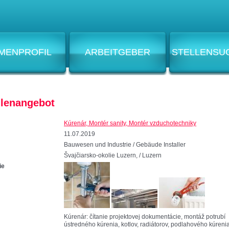
RMENPROFIL
ARBEITGEBER
STELLENSU
llenangebot
Kúrenár, Montér sanity, Montér vzduchotechniky
11.07.2019
Bauwesen und Industrie / Gebäude Installer
Švajčiarsko-okolie Luzern, / Luzern
ie
Kúrenár: čítanie projektovej dokumentácie, montáž potrubí
ústredného kúrenia, kotlov, radiátorov, podlahového kúreni