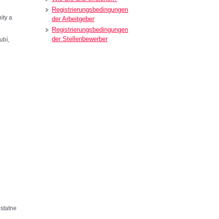
Registrierungsbedingungen
ity a
der Arbeitgeber
Registrierungsbedingungen
der Stellenbewerber
ubí,
j
statne