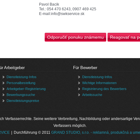
Pavol Bacik
Tel.: 054 470 6243, 0907 469 425
E-mail:info@swkservice.sk
ür Arbeitgeber
Für Bewerber
Dienstleistung-Infos
Dienstleistung-Infos
Personalbestellung
Wichtige Informationen
Arbeitgeber-Registrierung
Registrierung des Bewerbers
Bewerbungssuche
Arbeitssuche
Dienstleistungspreise
h Verfasserrechte. Seine weitere Verbreitung, Nachbildung oder andersartige Verwe
Verfassers möglich.
RVICE
|
Durchführung © 2011
GRAND STUDIO, s.r.o. - reklamná, produkčná a ume