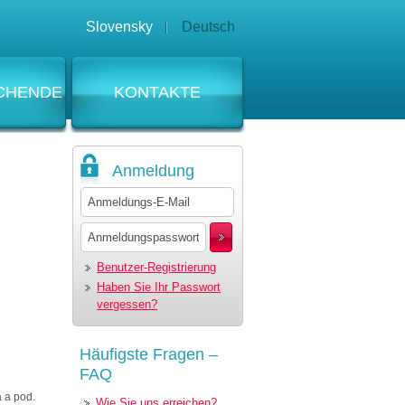
Slovensky
Deutsch
CHENDE
KONTAKTE
Anmeldung
Benutzer-Registrierung
Haben Sie Ihr Passwort
vergessen?
Häufigste Fragen –
FAQ
a a pod.
Wie Sie uns erreichen?