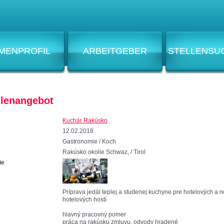
RMENPROFIL
ARBEITGEBER
STELLENSU
llenangebot
Kuchár Rakúsko
12.02.2018
Gastronomie / Koch
Rakúsko okolie Schwaz, / Tirol
ie
Príprava jedál teplej a studenej kuchyne pre hotelových a n
hotelových hostí
hlavný pracovný pomer
práca na rakúsku zmluvu, odvody hradené