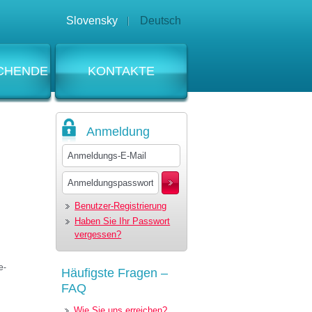
Slovensky
Deutsch
CHENDE
KONTAKTE
Anmeldung
Benutzer-Registrierung
Haben Sie Ihr Passwort
vergessen?
e-
Häufigste Fragen –
FAQ
Wie Sie uns erreichen?