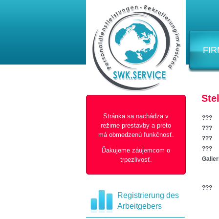
FI
Ste
Stránka sa nachádza v
???
režime prestavby a preto
???
má obmedzenú funkčnosť.
???
???
Ďakujeme záujemcom o
Galier
trpezlivosť.
???
Registrierung des
Arbeitgebers