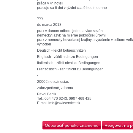
práca v 4* hoteli
pracuje sa 6 dní v týždni cca 9 hodín denne
???
do marca 2018
prax v danom odbore jednu a viac sezón
nemecký jazyk na mierne pokročilej úrovni
prax z nemecky hovoriacej krajiny a vyučenie v odbore veľ
výhodou
Deutsch - leicht fortgeschritten
Englisch - zählt nicht zu Bedingungen
Italienisch - zählt nicht zu Bedingungen
Französisch - zählt nicht zu Bedingungen
-
2000€ netto/mesiac
zabezpečené, zdarma
Pavol Bacik
Tel.: 054 470 6243, 0907 469 425
E-mail:info@swkservice.sk