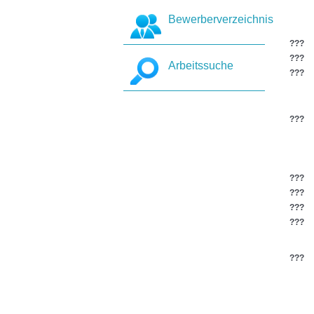
Bewerberverzeichnis
???
???
Arbeitssuche
???
???
???
???
???
???
???